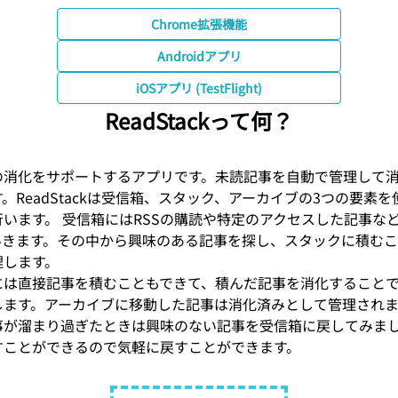
Chrome拡張機能
Androidアプリ
iOSアプリ (TestFlight)
ReadStackって何？
の消化をサポートするアプリです。未読記事を自動で管理して
。ReadStackは受信箱、スタック、アーカイブの3つの要素
います。 受信箱にはRSSの購読や特定のアクセスした記事な
いきます。その中から興味のある記事を探し、スタックに積む
理します。
には直接記事を積むこともできて、積んだ記事を消化すること
します。アーカイブに移動した記事は消化済みとして管理されま
事が溜まり過ぎたときは興味のない記事を受信箱に戻してみま
すことができるので気軽に戻すことができます。