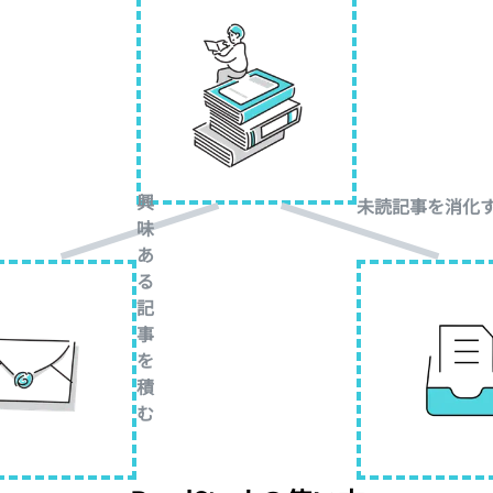
興
未読記事を消化
味
あ
る
記
事
を
積
む